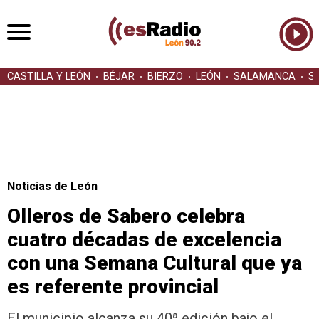
CASTILLA Y LEÓN
BÉJAR
BIERZO
LEÓN
SALAMANCA
S
Noticias de León
Olleros de Sabero celebra
cuatro décadas de excelencia
con una Semana Cultural que ya
es referente provincial
El municipio alcanza su 40ª edición bajo el