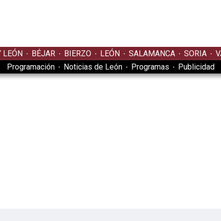
Y LEÓN
BÉJAR
BIERZO
LEÓN
SALAMANCA
SORIA
V
Programación
Noticias de León
Programas
Publicidad