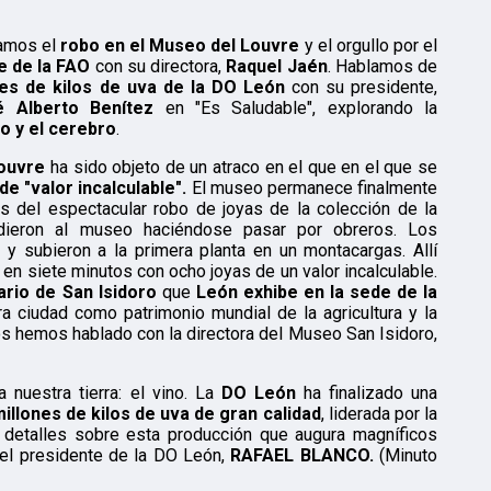
zamos el
robo en el Museo del Louvre
y el orgullo por el
e de la FAO
con su directora,
Raquel Jaén
. Hablamos de
nes de kilos de uva de la DO León
con su presidente,
é Alberto Benítez
en "Es Saludable", explorando la
no y el cerebro
.
Louvre
ha sido objeto de un atraco en el que en el que se
de "valor incalculable".
El museo permanece finalmente
s del espectacular robo de joyas de la colección de la
edieron al museo haciéndose pasar por obreros. Los
 y subieron a la primera planta en un montacargas. Allí
r en siete minutos con ocho joyas de un valor incalculable.
ario de San Isidoro
que
León exhibe en la sede de la
ra ciudad como patrimonio mundial de la agricultura y la
s hemos hablado con la directora del Museo San Isidoro,
 nuestra tierra: el vino. La
DO León
ha finalizado una
millones de kilos de uva de gran calidad
, liderada por la
detalles sobre esta producción que augura magníficos
 el presidente de la DO León,
RAFAEL BLANCO.
(Minuto