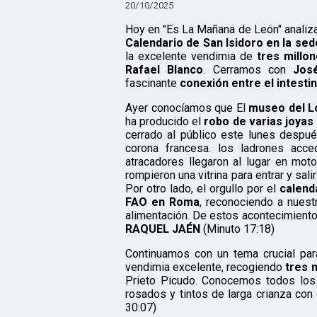
20/10/2025
Hoy en "Es La Mañana de León" anali
Calendario de San Isidoro en la sed
la excelente vendimia de
tres millo
Rafael Blanco
. Cerramos con
Jos
fascinante
conexión entre el intesti
Ayer conocíamos que El
museo del 
ha producido el
robo de varias joyas 
cerrado al público este lunes despué
corona francesa. los ladrones acc
atracadores llegaron al lugar en moto
rompieron una vitrina para entrar y sali
Por otro lado, el orgullo por el
calend
FAO en Roma
, reconociendo a nuest
alimentación. De estos acontecimiento
RAQUEL JAÉN
(Minuto 17:18)
Continuamos con un tema crucial para
vendimia excelente, recogiendo
tres 
Prieto Picudo. Conocemos todos los 
rosados y tintos de larga crianza con
30:07)