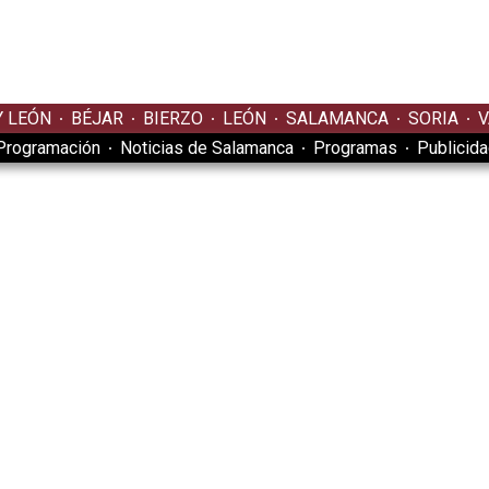
Y LEÓN
BÉJAR
BIERZO
LEÓN
SALAMANCA
SORIA
V
Programación
Noticias de Salamanca
Programas
Publicid