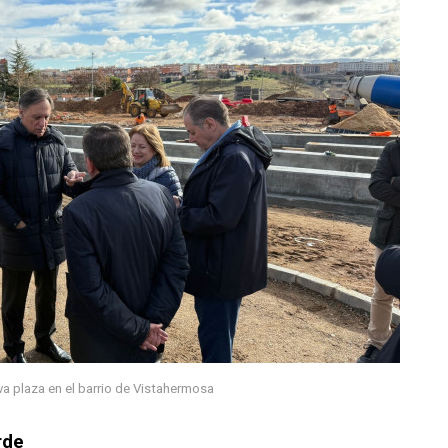
eva plaza en el barrio de Vistahermosa
rde