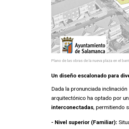
Plano de las obras de la nueva plaza en el bar
Un diseño escalonado para div
Dada la pronunciada inclinación 
arquitectónico ha optado por u
interconectadas
, permitiendo 
- Nivel superior (Familiar):
Situ