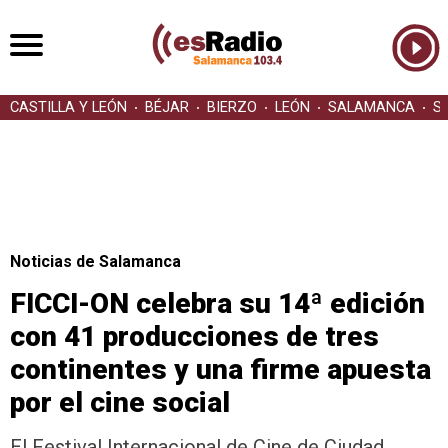
CASTILLA Y LEÓN
BÉJAR
BIERZO
LEÓN
SALAMANCA
S
Noticias de Salamanca
FICCI-ON celebra su 14ª edición
con 41 producciones de tres
continentes y una firme apuesta
por el cine social
El Festival Internacional de Cine de Ciudad