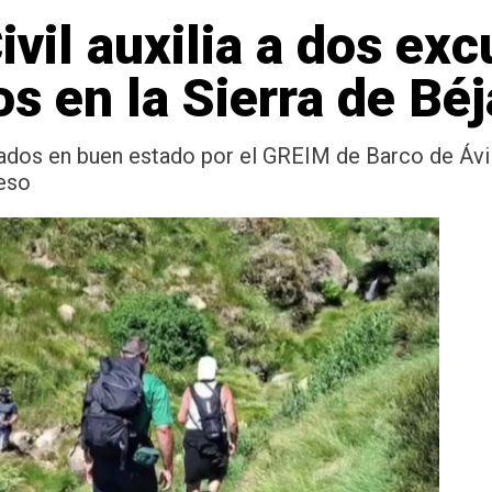
ivil auxilia a dos exc
s en la Sierra de Béj
zados en buen estado por el GREIM de Barco de Áv
ieso