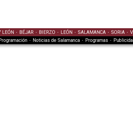
Y LEÓN
BÉJAR
BIERZO
LEÓN
SALAMANCA
SORIA
V
Programación
Noticias de Salamanca
Programas
Publicid