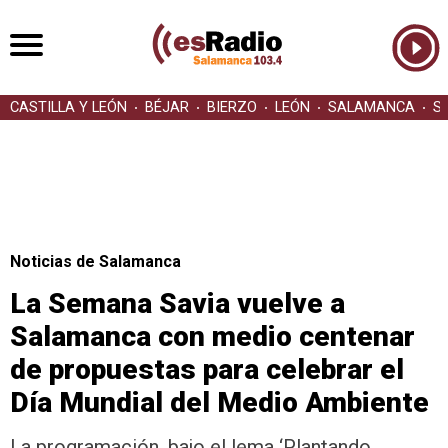
CASTILLA Y LEÓN
BÉJAR
BIERZO
LEÓN
SALAMANCA
S
Noticias de Salamanca
La Semana Savia vuelve a
Salamanca con medio centenar
de propuestas para celebrar el
Día Mundial del Medio Ambiente
La programación, bajo el lema ‘Plantando