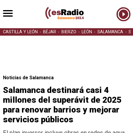
CASTILLA Y LEÓN
BÉJAR
BIERZO
LEÓN
SALAMANCA
S
Noticias de Salamanca
Salamanca destinará casi 4
millones del superávit de 2025
para renovar barrios y mejorar
servicios públicos
El plan inversor incluye obras en redes de agua,