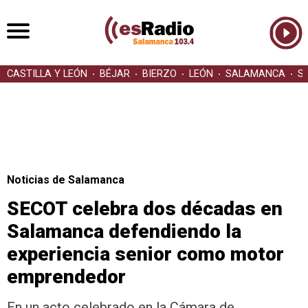
CASTILLA Y LEÓN
BÉJAR
BIERZO
LEÓN
SALAMANCA
S
Noticias de Salamanca
SECOT celebra dos décadas en
Salamanca defendiendo la
experiencia senior como motor
emprendedor
En un acto celebrado en la Cámara de