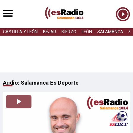
CASTILLA Y LEÓN
BÉJAR
BIERZO
LEÓN
SALAMANCA
S
Audio: Salamanca Es Deporte
Reproducir