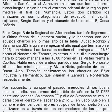
Alfonso San Casto al Almazán, mientras que los cachorros
blanquinegros viajan hasta el extremo oriental de la región para
medirse al filial del Numancia. Estos dos partidos los
analizaremos con protagonistas de excepción: el capitán
rojiblanco, Sergio Santos, y el atacante de Unionistas B, Óscar
Cañedo.
En el Grupo B de la Regional de Aficionados, también llegamos a
la última fecha de la primera vuelta, y lo hacemos con dos
equipos charros en lo más alto de la tabla. Ciudad Rodrigo y
Salamanca UDS B quieren empezar el año igual que terminaron el
2025, con victoria. Los farinatos reciben el domingo a las 16:30
horas al Noname de Zamora, mientras que el filial blanquinegro
hará lo propio mañana a las 16:00 horas en las Pistas frente al
Cubillos. Hablaremos de ambos partidos con Sergio Honorato,
killer de los mirobrigenses, y Álvaro Nieto, goleador de los de
Óscar Albo. También analizaremos los choques de Béjar
Industrial y Helmantico, que viajarán a Zamora y Ponferrada,
respectivamente.
Por supuesto, y aunque el pasado miércoles dimos buena
cuenta de ello, hablaremos del partido del año en la 3ª RFEF
castellano leonesa. Salamanca FF y Villa de Simancas se ven las
caras con el liderato y el ascenso a 2ª RFEF en juego. Duelo en la
cumbre entre los dos mejores equipos de la competición que
analizaremos a través de los entrenadores de los equipos