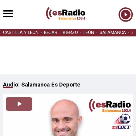
CASTILLA Y LEÓN
BÉJAR
BIERZO
LEÓN
SALAMANCA
S
Audio: Salamanca Es Deporte
Reproducir