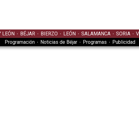
Y LEÓN
BÉJAR
BIERZO
LEÓN
SALAMANCA
SORIA
V
Programación
Noticias de Béjar
Programas
Publicidad