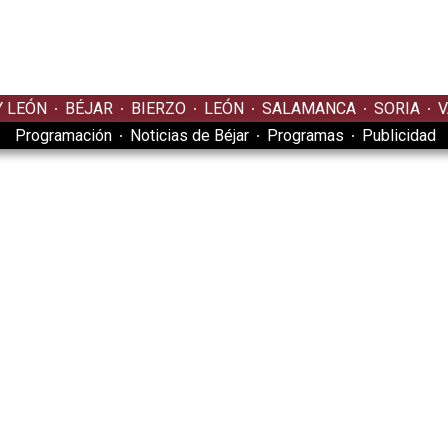
Y LEÓN
BÉJAR
BIERZO
LEÓN
SALAMANCA
SORIA
V
Programación
Noticias de Béjar
Programas
Publicidad