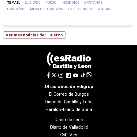
TEMAS:
EL BIERZO
FUEGO
INCENDIOS
CASTAÑOS
CASTAÑAS
MESA DEL CASTAÑO
PABLO LINARES
OENCIA
Ver más noticias de El Bierzo
Otras webs de Edigrup
El Correo de Burgos
Diario de Castilla y León
Heraldo-Diario de Soria
Diario de León
Diario de Valladolid
CyLTV.es