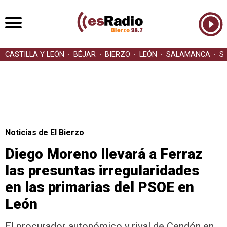
CASTILLA Y LEÓN
BÉJAR
BIERZO
LEÓN
SALAMANCA
S
Noticias de El Bierzo
Diego Moreno llevará a Ferraz
las presuntas irregularidades
en las primarias del PSOE en
León
El procurador autonómico y rival de Cendón en