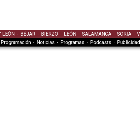
Y LEÓN
BÉJAR
BIERZO
LEÓN
SALAMANCA
SORIA
V
Programación
Noticias
Programas
Podcasts
Publicidad