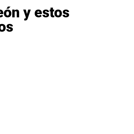
eón y estos
os