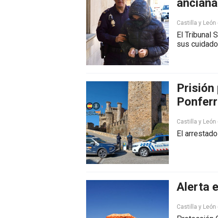
anciana
Castilla y León
El Tribunal
sus cuidado
Prisión
Ponfer
Castilla y León
El arrestado
Alerta 
Castilla y León