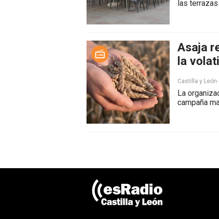
las terraza
Asaja r
la vola
Castilla y León
La organiza
campaña mar