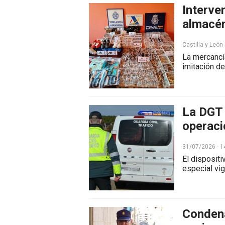
Interve
almacén
Castilla y León
La mercancía
imitación de
La DGT 
operaci
31/07/2026 - 1
El disposit
especial vig
Condena