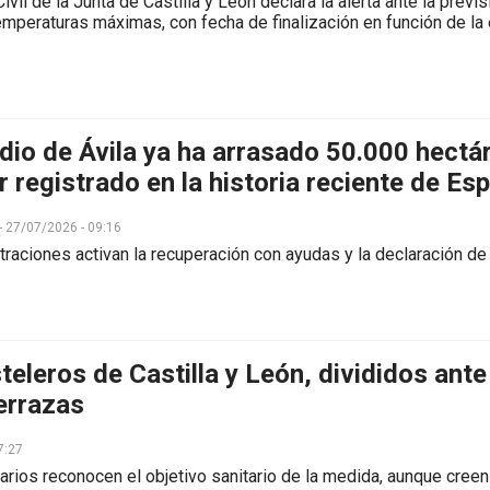
ivil de la Junta de Castilla y León declara la alerta ante la pr
emperaturas máximas, con fecha de finalización en función de la
ndio de Ávila ya ha arrasado 50.000 hectá
r registrado en la historia reciente de Es
 - 27/07/2026 - 09:16
traciones activan la recuperación con ayudas y la declaración d
teleros de Castilla y León, divididos ante
terrazas
7:27
rios reconocen el objetivo sanitario de la medida, aunque cree