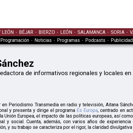
Y LEÓN
BÉJAR
BIERZO
LEÓN
SALAMANCA
SORIA
V
Programación
Noticias
Programas
Podcasts
Publicidad
Sánchez
redactora de informativos regionales y locales e
a
en Periodismo Transmedia en radio y televisión, Aitana Sánche
onal y presenta y dirige el programa
Es Europa
, centrado en ac
a Unión Europea, el impacto de las políticas europeas, así como
onal y social. Cuenta, además, con varios años de experienc
, y su trabajo se caracteriza por el rigor, la claridad divulgativa 