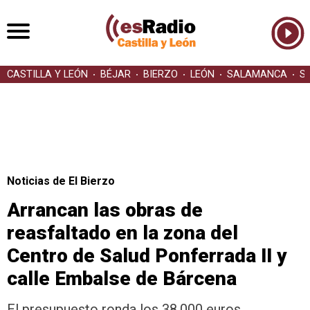
CASTILLA Y LEÓN
BÉJAR
BIERZO
LEÓN
SALAMANCA
S
Noticias de El Bierzo
Arrancan las obras de
reasfaltado en la zona del
Centro de Salud Ponferrada II y
calle Embalse de Bárcena
El presupuesto ronda los 38.000 euros