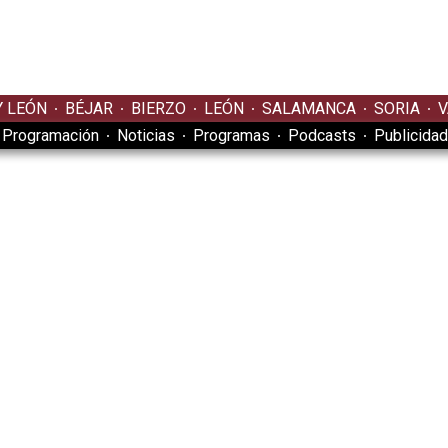
Y LEÓN
BÉJAR
BIERZO
LEÓN
SALAMANCA
SORIA
V
Programación
Noticias
Programas
Podcasts
Publicidad