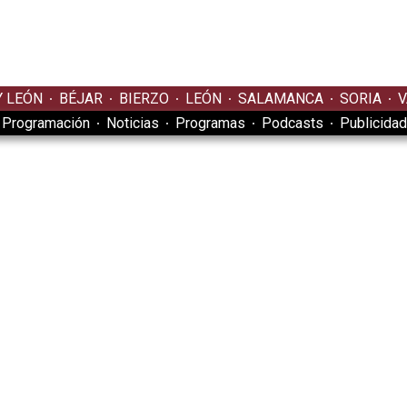
Y LEÓN
BÉJAR
BIERZO
LEÓN
SALAMANCA
SORIA
V
Programación
Noticias
Programas
Podcasts
Publicidad