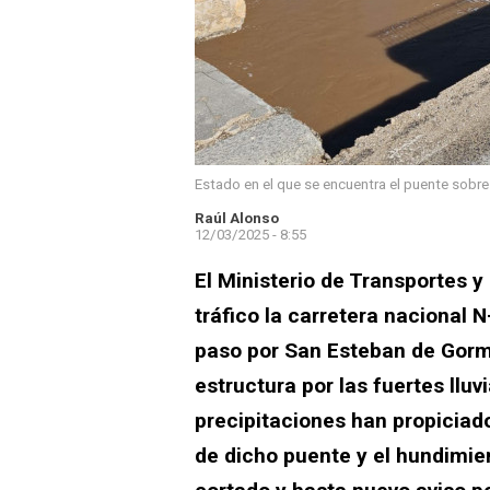
Estado en el que se encuentra el puente sobre
Raúl Alonso
12/03/2025 - 8:55
El Ministerio de Transportes y
tráfico la carretera nacional N
paso por San Esteban de Gorma
estructura por las fuertes lluv
precipitaciones han propiciado
de dicho puente y el hundimie