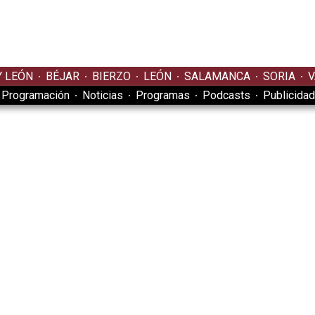
Y LEÓN
BÉJAR
BIERZO
LEÓN
SALAMANCA
SORIA
V
Programación
Noticias
Programas
Podcasts
Publicidad