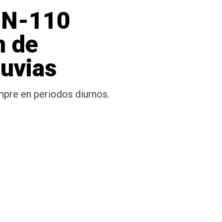
a N-110
n de
luvias
mpre en periodos diurnos.