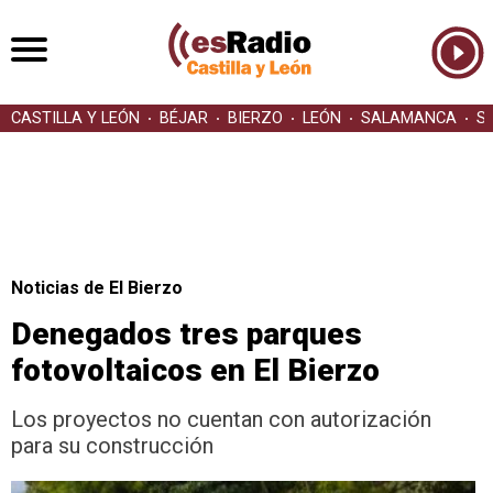
CASTILLA Y LEÓN
BÉJAR
BIERZO
LEÓN
SALAMANCA
S
Noticias de El Bierzo
Denegados tres parques
fotovoltaicos en El Bierzo
Los proyectos no cuentan con autorización
para su construcción