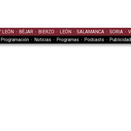
Y LEÓN
BÉJAR
BIERZO
LEÓN
SALAMANCA
SORIA
V
Programación
Noticias
Programas
Podcasts
Publicidad