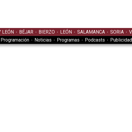
Y LEÓN
BÉJAR
BIERZO
LEÓN
SALAMANCA
SORIA
V
Programación
Noticias
Programas
Podcasts
Publicidad