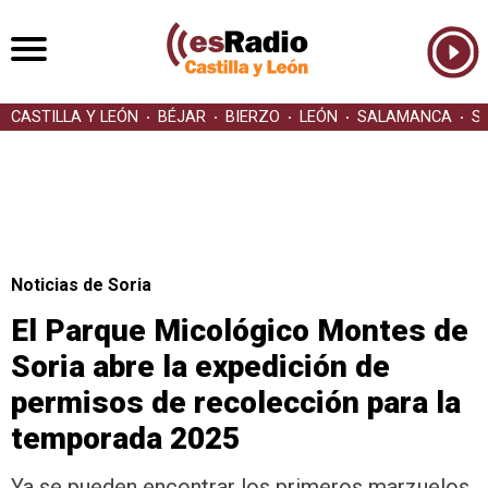
CASTILLA Y LEÓN
BÉJAR
BIERZO
LEÓN
SALAMANCA
S
Noticias de Soria
El Parque Micológico Montes de
Soria abre la expedición de
permisos de recolección para la
temporada 2025
Ya se pueden encontrar los primeros marzuelos