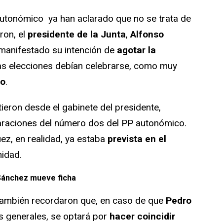
autonómico ya han aclarado que no se trata de
ron, el
presidente de la Junta
,
Alfonso
 manifestado su intención de
agotar la
 las elecciones debían celebrarse, como muy
zo
.
stieron desde el gabinete del presidente,
laraciones del número dos del PP autonómico.
z, en realidad, ya estaba
prevista en el
idad.
 Sánchez mueve ficha
también recordaron que, en caso de que
Pedro
es generales, se optará por
hacer coincidir