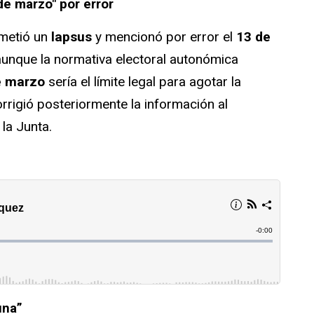
de marzo" por error
metió un
lapsus
y mencionó por error el
13 de
aunque la normativa electoral autonómica
e marzo
sería el límite legal para agotar la
corrigió posteriormente la información al
 la Junta.
una”