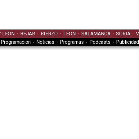
Y LEÓN
BÉJAR
BIERZO
LEÓN
SALAMANCA
SORIA
V
Programación
Noticias
Programas
Podcasts
Publicidad