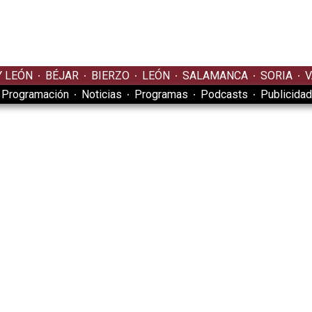
Y LEÓN
BÉJAR
BIERZO
LEÓN
SALAMANCA
SORIA
V
Programación
Noticias
Programas
Podcasts
Publicidad