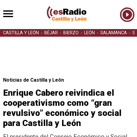
CASTILLA Y LEÓN
BÉJAR
BIERZO
LEÓN
SALAMANCA
S
Noticias de Castilla y León
Enrique Cabero reivindica el
cooperativismo como “gran
revulsivo” económico y social
para Castilla y León
El presidente del Consejo Económico y Social