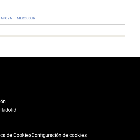
APOYA
MERCOSUR
eón
lladolid
tica de Cookies
Configuración de cookies