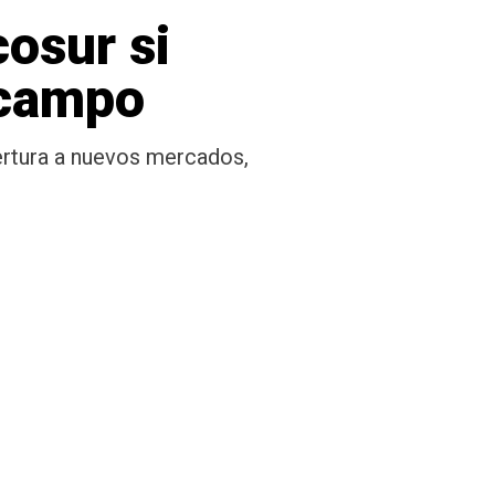
osur si
l campo
pertura a nuevos mercados,