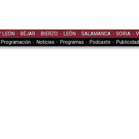
Y LEÓN
BÉJAR
BIERZO
LEÓN
SALAMANCA
SORIA
V
Programación
Noticias
Programas
Podcasts
Publicidad