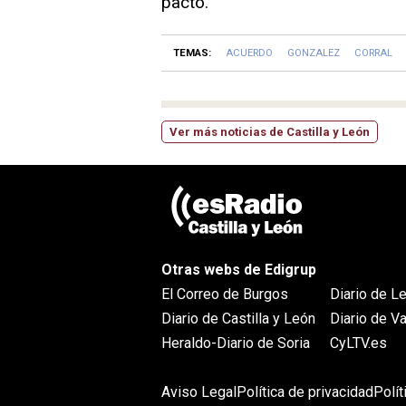
pacto.
TEMAS:
ACUERDO
GONZALEZ
CORRAL
Ver más noticias de Castilla y León
Otras webs de Edigrup
El Correo de Burgos
Diario de L
Diario de Castilla y León
Diario de Va
Heraldo-Diario de Soria
CyLTV.es
Aviso Legal
Política de privacidad
Polí