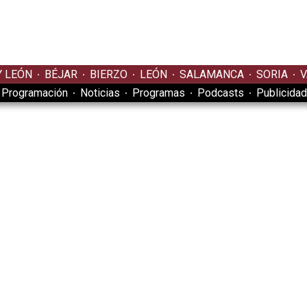
Y LEÓN
BÉJAR
BIERZO
LEÓN
SALAMANCA
SORIA
V
Programación
Noticias
Programas
Podcasts
Publicidad