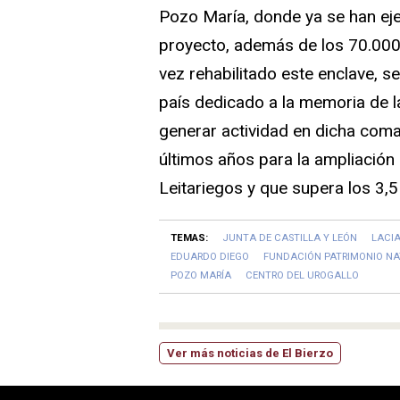
Pozo María, donde ya se han ej
proyecto, además de los 70.000 
vez rehabilitado este enclave, se
país dedicado a la memoria de l
generar actividad en dicha comar
últimos años para la ampliación 
Leitariegos y que supera los 3,5
TEMAS:
JUNTA DE CASTILLA Y LEÓN
LACI
EDUARDO DIEGO
FUNDACIÓN PATRIMONIO N
POZO MARÍA
CENTRO DEL UROGALLO
Ver más noticias de El Bierzo