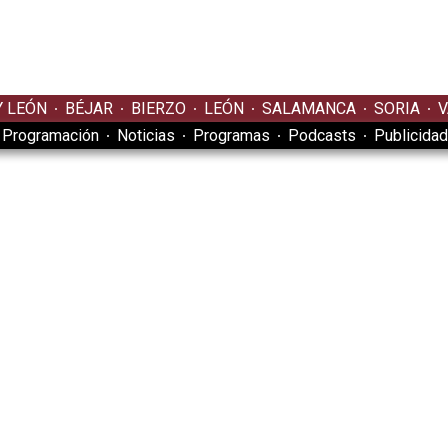
Y LEÓN
BÉJAR
BIERZO
LEÓN
SALAMANCA
SORIA
V
Programación
Noticias
Programas
Podcasts
Publicidad