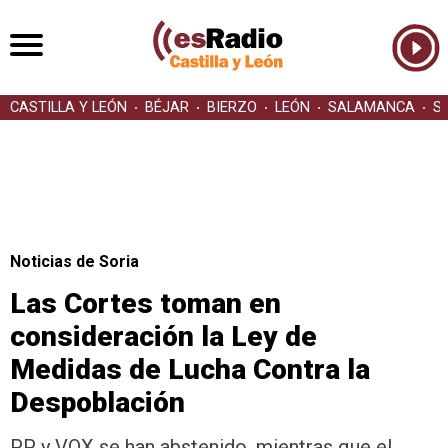
CASTILLA Y LEÓN
BÉJAR
BIERZO
LEÓN
SALAMANCA
S
Noticias de Soria
Las Cortes toman en
consideración la Ley de
Medidas de Lucha Contra la
Despoblación
PP y VOX se han abstenido, mientras que el