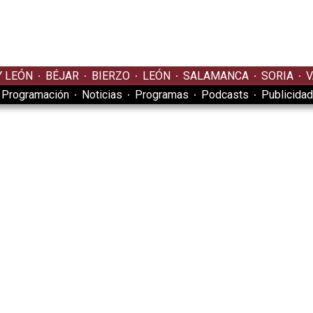
Y LEÓN
BÉJAR
BIERZO
LEÓN
SALAMANCA
SORIA
V
Programación
Noticias
Programas
Podcasts
Publicidad