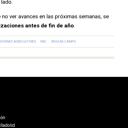
 lado.
e no ver avances en las próximas semanas, se
izaciones antes de fin de año
.
JÓVENES AGRICULTORES
PAC
AYUDAS CAMPO
eón
lladolid