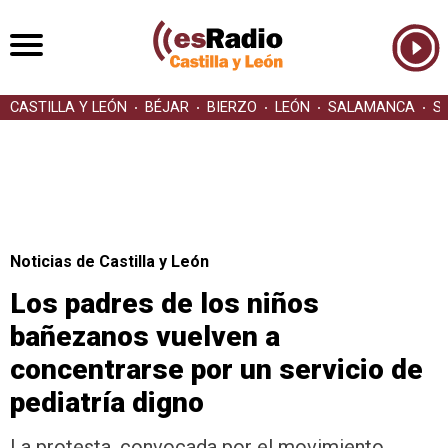
CASTILLA Y LEÓN
BÉJAR
BIERZO
LEÓN
SALAMANCA
S
Noticias de Castilla y León
Los padres de los niños
bañezanos vuelven a
concentrarse por un servicio de
pediatría digno
La protesta, convocada por el movimiento