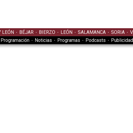
Y LEÓN
BÉJAR
BIERZO
LEÓN
SALAMANCA
SORIA
V
Programación
Noticias
Programas
Podcasts
Publicidad