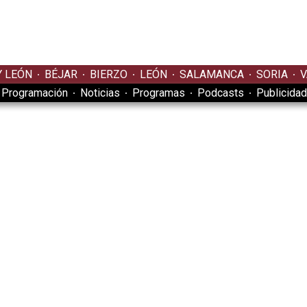
Y LEÓN
BÉJAR
BIERZO
LEÓN
SALAMANCA
SORIA
V
Programación
Noticias
Programas
Podcasts
Publicidad