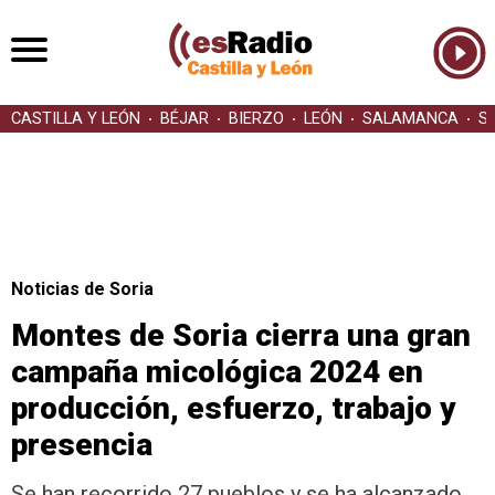
CASTILLA Y LEÓN
BÉJAR
BIERZO
LEÓN
SALAMANCA
S
Noticias de Soria
Montes de Soria cierra una gran
campaña micológica 2024 en
producción, esfuerzo, trabajo y
presencia
Se han recorrido 27 pueblos y se ha alcanzado