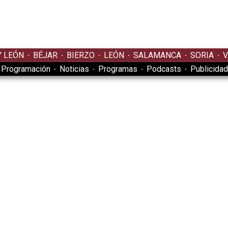
Y LEÓN
BÉJAR
BIERZO
LEÓN
SALAMANCA
SORIA
V
Programación
Noticias
Programas
Podcasts
Publicidad