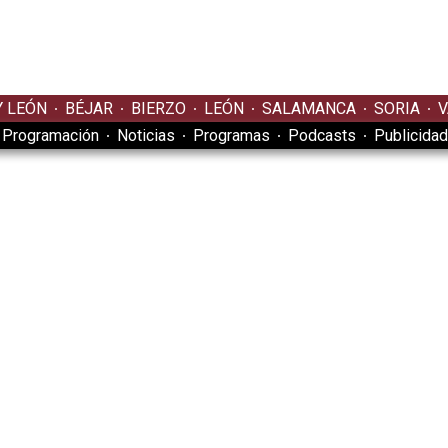
Y LEÓN
BÉJAR
BIERZO
LEÓN
SALAMANCA
SORIA
V
Programación
Noticias
Programas
Podcasts
Publicidad