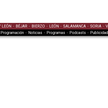
Y LEÓN
BÉJAR
BIERZO
LEÓN
SALAMANCA
SORIA
V
Programación
Noticias
Programas
Podcasts
Publicidad