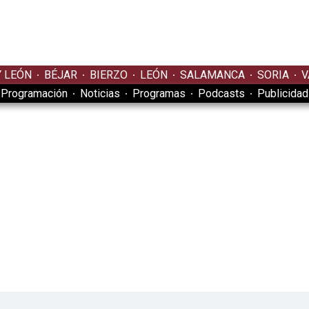
Y LEÓN
BÉJAR
BIERZO
LEÓN
SALAMANCA
SORIA
V
Programación
Noticias
Programas
Podcasts
Publicidad