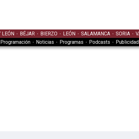
Y LEÓN
BÉJAR
BIERZO
LEÓN
SALAMANCA
SORIA
V
Programación
Noticias
Programas
Podcasts
Publicidad