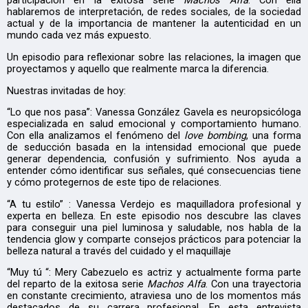
participación en la exitosa serie
Machos Alfa
. Con ella
hablaremos de interpretación, de redes sociales, de la sociedad
actual y de la importancia de mantener la autenticidad en un
mundo cada vez más expuesto.
Un episodio para reflexionar sobre las relaciones, la imagen que
proyectamos y aquello que realmente marca la diferencia.
Nuestras invitadas de hoy:
“Lo que nos pasa”: Vanessa González Gavela es neuropsicóloga
especializada en salud emocional y comportamiento humano.
Con ella analizamos el fenómeno del
love bombing
, una forma
de seducción basada en la intensidad emocional que puede
generar dependencia, confusión y sufrimiento. Nos ayuda a
entender cómo identificar sus señales, qué consecuencias tiene
y cómo protegernos de este tipo de relaciones.
“A tu estilo” : Vanessa Verdejo es maquilladora profesional y
experta en belleza. En este episodio nos descubre las claves
para conseguir una piel luminosa y saludable, nos habla de la
tendencia glow y comparte consejos prácticos para potenciar la
belleza natural a través del cuidado y el maquillaje
“Muy tú “: Mery Cabezuelo es actriz y actualmente forma parte
del reparto de la exitosa serie
Machos Alfa
. Con una trayectoria
en constante crecimiento, atraviesa uno de los momentos más
destacados de su carrera profesional. En esta entrevista