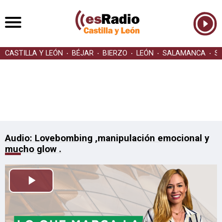
CASTILLA Y LEÓN
BÉJAR
BIERZO
LEÓN
SALAMANCA
S
Audio: Lovebombing ,manipulación emocional y
mucho glow .
Reproducir