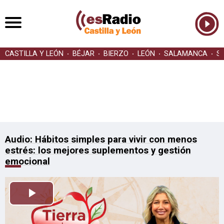
CASTILLA Y LEÓN
BÉJAR
BIERZO
LEÓN
SALAMANCA
S
Audio: Hábitos simples para vivir con menos
estrés: los mejores suplementos y gestión
emocional
Reproducir