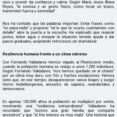
ojos y sonreír da confianza y calma. Según María Jesús Álava
Reyes, “la sonrisa y un gesto físico, como tocar un brazo,
transmiten fuerza y serenidad”.
Nos ha contado que las palabras importan. Evitar frases como
“no pasa nada” y proponer “sé lo que te ocurre, cuéntamelo con
detalle” abre la puerta a la escucha. Ha explicado que respirar
juntos, beber agua y ensayar la situación temida ayuda a dar
pasos graduales, aceptando retrocesos sin dramatizar.
Resiliencia humana frente a un clima extremo
Con Fernando Valladares hemos viajado al Pleistoceno medio,
cuando la población humana se redujo a unos 1.200 individuos.
Según Fernando Valladares, “nos hemos quedado en el chasis”
por un clima muy duro, con frío y fuertes oscilaciones. Hemos
visto que, en ese tiempo, desaparecieron varios linajes y surgió
Homo heidelbergensis, ancestro de sapiens, neandertales y
denisovanos.
En apenas 100.000 años la población se multiplicó por veinte,
mostrando una “resiliencia extraordinaria”. Valladares ha
recordado que “somos una gran familia que comparte
ancestros” y que “el frío intenso es muy malo”. Una historia que