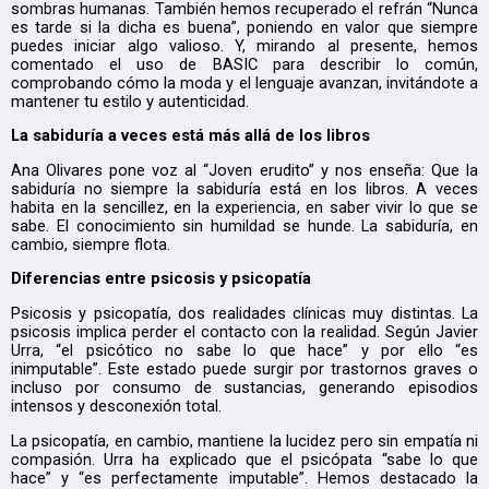
sombras humanas. También hemos recuperado el refrán “Nunca
es tarde si la dicha es buena”, poniendo en valor que siempre
puedes iniciar algo valioso. Y, mirando al presente, hemos
comentado el uso de BASIC para describir lo común,
comprobando cómo la moda y el lenguaje avanzan, invitándote a
mantener tu estilo y autenticidad.
La sabiduría a veces está más allá de los libros
Ana Olivares pone voz al “Joven erudito” y nos enseña: Que la
sabiduría no siempre la sabiduría está en los libros. A veces
habita en la sencillez, en la experiencia, en saber vivir lo que se
sabe. El conocimiento sin humildad se hunde. La sabiduría, en
cambio, siempre flota.
Diferencias entre psicosis y psicopatía
Psicosis y psicopatía, dos realidades clínicas muy distintas. La
psicosis implica perder el contacto con la realidad. Según Javier
Urra, “el psicótico no sabe lo que hace” y por ello “es
inimputable”. Este estado puede surgir por trastornos graves o
incluso por consumo de sustancias, generando episodios
intensos y desconexión total.
La psicopatía, en cambio, mantiene la lucidez pero sin empatía ni
compasión. Urra ha explicado que el psicópata “sabe lo que
hace” y “es perfectamente imputable”. Hemos destacado la