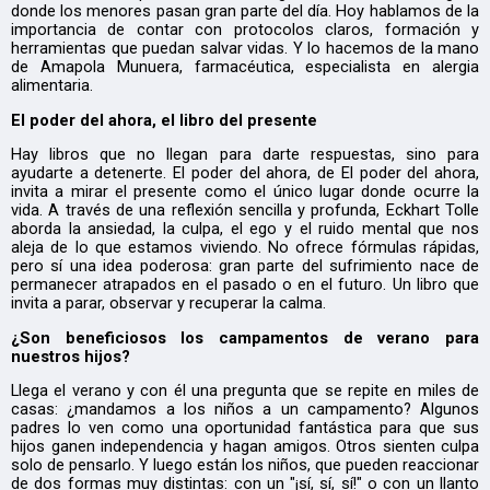
donde los menores pasan gran parte del día. Hoy hablamos de la
importancia de contar con protocolos claros, formación y
herramientas que puedan salvar vidas. Y lo hacemos de la mano
de Amapola Munuera, farmacéutica, especialista en alergia
alimentaria.
El poder del ahora, el libro del presente
Hay libros que no llegan para darte respuestas, sino para
ayudarte a detenerte. El poder del ahora, de El poder del ahora,
invita a mirar el presente como el único lugar donde ocurre la
vida. A través de una reflexión sencilla y profunda, Eckhart Tolle
aborda la ansiedad, la culpa, el ego y el ruido mental que nos
aleja de lo que estamos viviendo. No ofrece fórmulas rápidas,
pero sí una idea poderosa: gran parte del sufrimiento nace de
permanecer atrapados en el pasado o en el futuro. Un libro que
invita a parar, observar y recuperar la calma.
¿Son beneficiosos los campamentos de verano para
nuestros hijos?
Llega el verano y con él una pregunta que se repite en miles de
casas: ¿mandamos a los niños a un campamento? Algunos
padres lo ven como una oportunidad fantástica para que sus
hijos ganen independencia y hagan amigos. Otros sienten culpa
solo de pensarlo. Y luego están los niños, que pueden reaccionar
de dos formas muy distintas: con un "¡sí, sí, sí!" o con un llanto