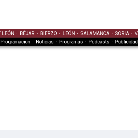
Y LEÓN
BÉJAR
BIERZO
LEÓN
SALAMANCA
SORIA
V
Programación
Noticias
Programas
Podcasts
Publicidad