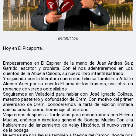
09/05/2026
Hoy en El Picaporte…
Empezaremos en El Espinar, de la mano de Juan Andrés Saiz
Garrido, escritor y cronista. Con él nos adentraremos en Los
cuentos de la Abuela Caloco, su nuevo libro infantil ilustrado.
Y siguiendo con la literatura queremos felicitar también a Adolfo
Alonso Ares por su cuento El arca de los frascos, una obra en
romance de versos octosílabos
Seguiremos en Valladolid para hablar con José Ignacio Colinas,
maestro pastelero y cofundador de Qrèm. Con motivo del primer
aniversario de Qrèm, conoceremos la tarta de edición limitada
que ha creado como homenaje al territorio
Viajaremos después a Tordesillas para encontrarnos con Helena
Muelas, enóloga y directora general de Bodega Muelas.Con ella
hablaremos del lanzamiento de Velay Histórico, el nuevo vermú
de la bodega.
Nuestra ruta nos llevará también a Medina del Campo, donde nos