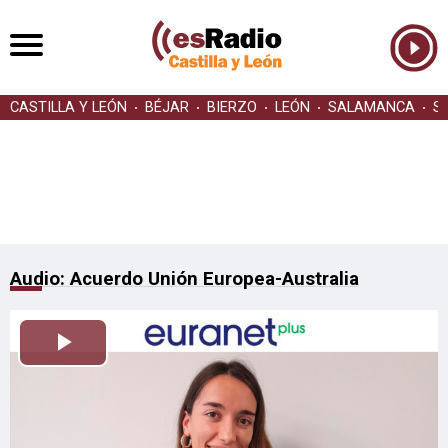
CASTILLA Y LEÓN
BÉJAR
BIERZO
LEÓN
SALAMANCA
S
Audio: Acuerdo Unión Europea-Australia
Reproducir