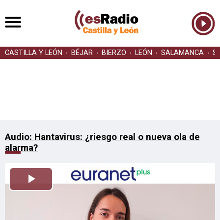
CASTILLA Y LEÓN
BÉJAR
BIERZO
LEÓN
SALAMANCA
S
Audio: Hantavirus: ¿riesgo real o nueva ola de
alarma?
Reproducir